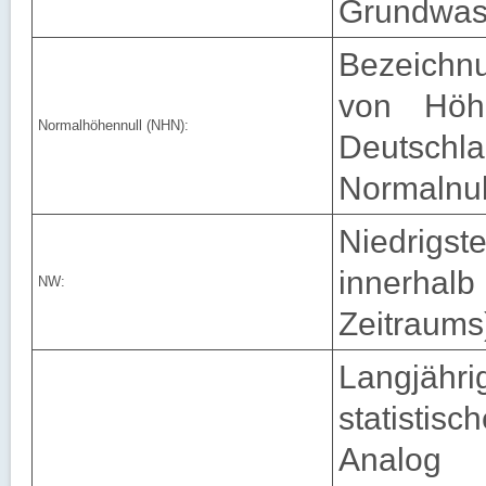
Grundwass
Bezeichnu
von Höh
Normalhöhennull (NHN):
Deutsch
Normalnul
Niedrigs
innerhalb
NW:
Zeitraums
Langjähr
statisti
Analog