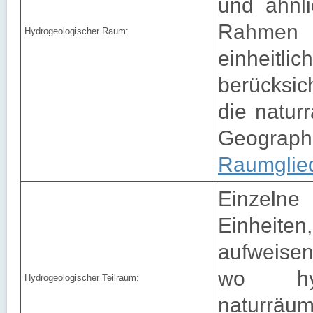
und ähnli
Rahmen 
Hydrogeologischer Raum:
einheit
berücksic
die natur
Geogra
Raumglie
Einzelne
Einheiten,
aufweisen
wo hyd
Hydrogeologischer Teilraum:
naturräu