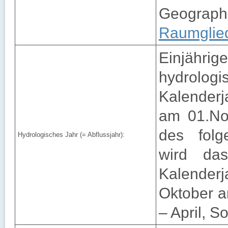
Geogra
Raumglie
Einjähri
hydrolog
Kalenderj
am 01.No
des folg
Hydrologisches Jahr (= Abflussjahr):
wird da
Kalender
Oktober a
– April, 