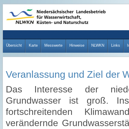
Übersicht
Karte
Messwerte
Hinweise
NLWKN
Links
I
Veranlassung und Ziel der
Das Interesse der nied
Grundwasser ist groß. In
fortschreitenden Klimawa
verändernde Grundwasserst