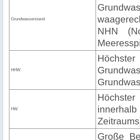
Grundwass
waagerec
Grundwasserstand:
NHN (No
Meeresspi
Höchst
Grund
HHW:
Grundwass
Höchster
innerhalb
HW:
Zeitraums
Große Ber