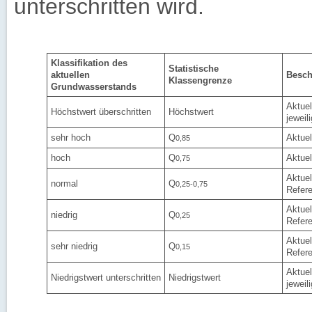
unterschritten wird.
Klassifikation des
Statistische
aktuellen
Besch
Klassengrenze
Grundwasserstands
Aktuel
Höchstwert überschritten
Höchstwert
jeweil
sehr hoch
Q
Aktuel
0,85
hoch
Q
Aktuel
0,75
Aktuel
normal
Q
0,25-0,75
Refer
Aktuel
niedrig
Q
0,25
Refer
Aktuel
sehr niedrig
Q
0,15
Refer
Aktuel
Niedrigstwert unterschritten
Niedrigstwert
jeweil