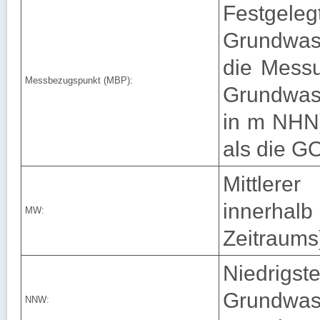
Festg
Grundwas
die Messu
Messbezugspunkt (MBP):
Grundwass
in m NHN)
als die G
Mittlere
innerhalb
MW:
Zeitraums
Niedri
Grund
NNW: