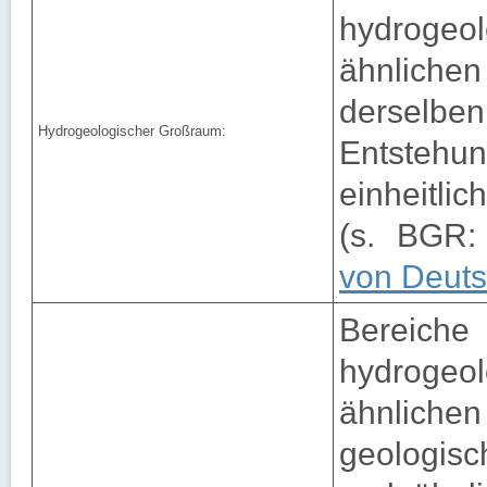
hydroge
ähnlichen
ders
Hydrogeologischer Großraum:
Entste
einheitli
(s. BGR
von Deuts
Bereic
hydrogeo
ähnliche
geologisc