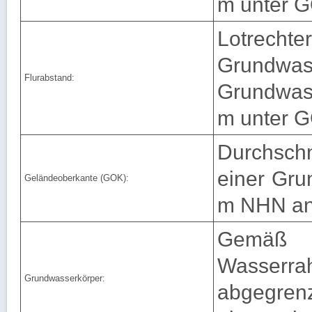
m unter 
Lotrecht
Grundw
Flurabstand:
Grundwass
m unter G
Durchsch
einer Gru
Geländeoberkante (GOK):
m NHN an
Gemä
Wasserr
Grundwasserkörper:
abgegren