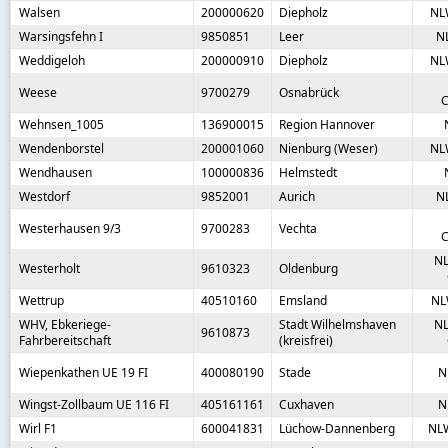
Walsen
200000620
Diepholz
NL
Warsingsfehn I
9850851
Leer
N
Weddigeloh
200000910
Diepholz
NL
Weese
9700279
Osnabrück
C
Wehnsen_1005
136900015
Region Hannover
Wendenborstel
200001060
Nienburg (Weser)
NL
Wendhausen
100000836
Helmstedt
Westdorf
9852001
Aurich
N
Westerhausen 9/3
9700283
Vechta
C
NL
Westerholt
9610323
Oldenburg
Wettrup
40510160
Emsland
NL
WHV, Ebkeriege-
Stadt Wilhelmshaven
NL
9610873
Fahrbereitschaft
(kreisfrei)
Wiepenkathen UE 19 FI
400080190
Stade
N
Wingst-Zollbaum UE 116 FI
405161161
Cuxhaven
N
Wirl F1
600041831
Lüchow-Dannenberg
NL