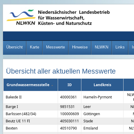
Übersicht
Karte
Messwerte
Hinweise
NLWKN
Links
I
Übersicht aller aktuellen Messwerte
Grundwassermessstelle
ID
Landkreis
NLW
Bakede II
40000361
Hameln-Pyrmont
Barge I
9851531
Leer
N
Barlissen (482/34)
100000609
Göttingen
Beutz UE 11 FI
405030111
Stade
N
Bexten
40510790
Emsland
NL