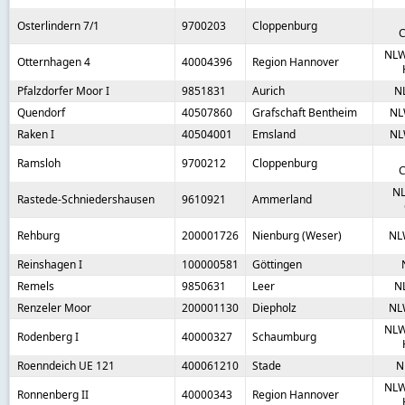
Osterlindern 7/1
9700203
Cloppenburg
C
NLW
Otternhagen 4
40004396
Region Hannover
Pfalzdorfer Moor I
9851831
Aurich
N
Quendorf
40507860
Grafschaft Bentheim
NL
Raken I
40504001
Emsland
NL
Ramsloh
9700212
Cloppenburg
C
NL
Rastede-Schniedershausen
9610921
Ammerland
Rehburg
200001726
Nienburg (Weser)
NL
Reinshagen I
100000581
Göttingen
Remels
9850631
Leer
N
Renzeler Moor
200001130
Diepholz
NL
NLW
Rodenberg I
40000327
Schaumburg
Roenndeich UE 121
400061210
Stade
N
NLW
Ronnenberg II
40000343
Region Hannover