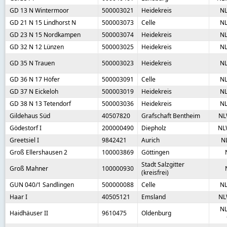
GD 13 N Wintermoor
500003021
Heidekreis
N
GD 21 N 15 Lindhorst N
500003073
Celle
N
GD 23 N 15 Nordkampen
500003074
Heidekreis
N
GD 32 N 12 Lünzen
500003025
Heidekreis
N
GD 35 N Trauen
500003023
Heidekreis
N
GD 36 N 17 Höfer
500003091
Celle
N
GD 37 N Eickeloh
500003019
Heidekreis
N
GD 38 N 13 Tetendorf
500003036
Heidekreis
N
Gildehaus Süd
40507820
Grafschaft Bentheim
NL
Gödestorf I
200000490
Diepholz
NL
Greetsiel I
9842421
Aurich
N
Groß Ellershausen 2
100003869
Göttingen
Stadt Salzgitter
Groß Mahner
100000930
(kreisfrei)
GUN 040/1 Sandlingen
500000088
Celle
N
Haar I
40505121
Emsland
NL
NL
Haidhäuser II
9610475
Oldenburg