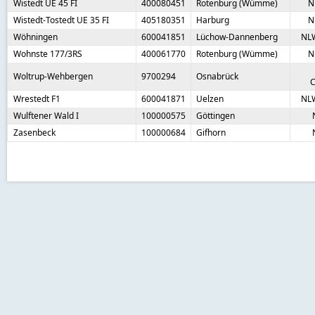
Wistedt UE 45 FI
400080451
Rotenburg (Wümme)
N
Wistedt-Tostedt UE 35 FI
405180351
Harburg
N
Wöhningen
600041851
Lüchow-Dannenberg
NL
Wohnste 177/3RS
400061770
Rotenburg (Wümme)
N
Woltrup-Wehbergen
9700294
Osnabrück
C
Wrestedt F1
600041871
Uelzen
NL
Wulftener Wald I
100000575
Göttingen
Zasenbeck
100000684
Gifhorn