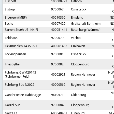
Eischott
100000792
Gifhorn
Eistrup
9700067
Osnabrück
C
Elbergen (MEP)
40510360
Emsland
NL
Esche
40507420
Grafschaft Bentheim
NL
Farven-Stueh UE 144 FI
400051441
Rotenburg (Wümme)
N
Feldhaus
9700079
Vechta
C
Fickmuehlen 143/2RS FI
400061432
Cuxhaven
N
Föckinghausen
9700081
Osnabrück
C
Friesoythe
9700082
Cloppenburg
C
Fuhrberg: GWM20143
NLW
40002921
Region Hannover
(Fuhrberger Feld)
NLW
Fuhrberg-Süd N2022
40000562
Region Hannover
NL
Ganderkesee-Habbrügge
9610571
Oldenburg
Garrel-Süd
9700084
Cloppenburg
C
Garze F1
600040461
Lüneburg
NL