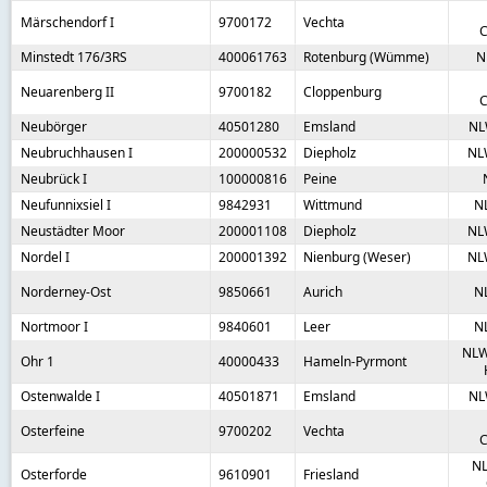
Märschendorf I
9700172
Vechta
C
Minstedt 176/3RS
400061763
Rotenburg (Wümme)
N
Neuarenberg II
9700182
Cloppenburg
C
Neubörger
40501280
Emsland
NL
Neubruchhausen I
200000532
Diepholz
NL
Neubrück I
100000816
Peine
Neufunnixsiel I
9842931
Wittmund
N
Neustädter Moor
200001108
Diepholz
NL
Nordel I
200001392
Nienburg (Weser)
NL
Norderney-Ost
9850661
Aurich
N
Nortmoor I
9840601
Leer
N
NLW
Ohr 1
40000433
Hameln-Pyrmont
Ostenwalde I
40501871
Emsland
NL
Osterfeine
9700202
Vechta
C
NL
Osterforde
9610901
Friesland