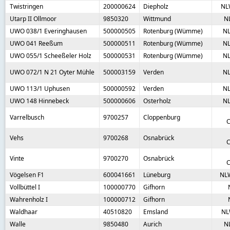
Twistringen
200000624
Diepholz
NL
Utarp II Ollmoor
9850320
Wittmund
N
UWO 038/1 Everinghausen
500000505
Rotenburg (Wümme)
N
UWO 041 Reeßum
500000511
Rotenburg (Wümme)
N
UWO 055/1 Scheeßeler Holz
500000531
Rotenburg (Wümme)
N
UWO 072/1 N 21 Oyter Mühle
500003159
Verden
N
UWO 113/1 Uphusen
500000592
Verden
N
UWO 148 Hinnebeck
500000606
Osterholz
N
Varrelbusch
9700257
Cloppenburg
C
Vehs
9700268
Osnabrück
C
Vinte
9700270
Osnabrück
C
Vögelsen F1
600041661
Lüneburg
NL
Vollbüttel I
100000770
Gifhorn
Wahrenholz I
100000712
Gifhorn
Waldhaar
40510820
Emsland
NL
Walle
9850480
Aurich
N