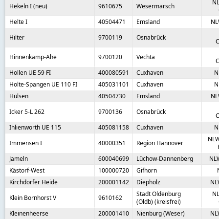
NL
Hekeln I (neu)
9610675
Wesermarsch
Helte I
40504471
Emsland
NL
Hilter
9700119
Osnabrück
C
Hinnenkamp-Ahe
9700120
Vechta
C
Hollen UE 59 FI
400080591
Cuxhaven
N
Holte-Spangen UE 110 FI
405031101
Cuxhaven
N
Hülsen
40504730
Emsland
NL
Icker 5-L 262
9700136
Osnabrück
C
Ihlienworth UE 115
405081158
Cuxhaven
N
NLW
Immensen I
40000351
Region Hannover
Jameln
600040699
Lüchow-Dannenberg
NL
Kästorf-West
100000720
Gifhorn
Kirchdorfer Heide
200001142
Diepholz
NL
Stadt Oldenburg
NL
Klein Bornhorst V
9610162
(Oldb) (kreisfrei)
Kleinenheerse
200001410
Nienburg (Weser)
NL