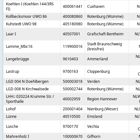
Koehlen I (Koehlen 144/3RS
400061441
Cuxhaven
N
FI)
Kollbecksmoor UWO 86
400080860
Rotenburg (Wümme)
N
Kuhstedt UWO 98
405180980
Rotenburg (Wümme)
N
Laar I
40507001
Grafschaft Bentheim
NL
Stadt Braunschweig
Lamme_Mbr.16
119900016
(kreisfrei)
NL
Langebrügge
9610403
Ammerland
Lastrup
9700163
Cloppenburg
C
LGD 004 N Doehlbergen
500003018
Verden
N
LGD 008 N Kirchwalsede
500002744
Rotenburg (Wümme)
N
LHH:: 020224 Krumme Str. /
NLW
40002959
Region Hannover
Sporthalle
Lohof
200001404
Nienburg (Weser)
NL
Lünne
40510500
Emsland
NL
Lüsche
9700170
Vechta
C
Mahrenholz I
100000670
Gifhorn