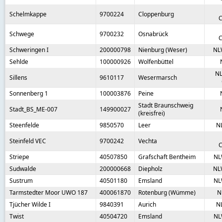
Schelmkappe
9700224
Cloppenburg
C
Schwege
9700232
Osnabrück
C
Schweringen I
200000798
Nienburg (Weser)
NL
Sehlde
100000926
Wolfenbüttel
NL
Sillens
9610117
Wesermarsch
Sonnenberg 1
100003876
Peine
Stadt Braunschweig
Stadt_BS_ME-007
149900027
(kreisfrei)
Steenfelde
9850570
Leer
N
Steinfeld VEC
9700242
Vechta
C
Striepe
40507850
Grafschaft Bentheim
NL
Sudwalde
200000668
Diepholz
NL
Sustrum
40501180
Emsland
NL
Tarmstedter Moor UWO 187
400061870
Rotenburg (Wümme)
N
Tjücher Wilde I
9840391
Aurich
N
Twist
40504720
Emsland
NL